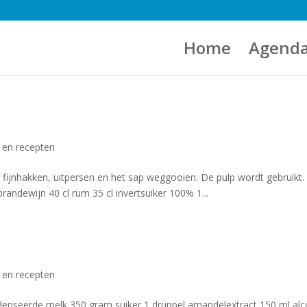
Home
Agend
s en recepten
; fijnhakken, uitpersen en het sap weggooien. De pulp wordt gebruikt.
randewijn 40 cl rum 35 cl invertsuiker 100% 1...
s en recepten
ndenseerde melk 350 gram suiker 1 druppel amandelextract 150 ml alc