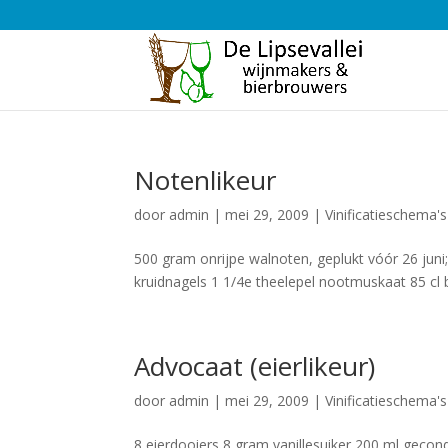
Notenlikeur
door
admin
|
mei 29, 2009
|
Vinificatieschema'
500 gram onrijpe walnoten, geplukt vóór 26 juni
kruidnagels 1 1/4e theelepel nootmuskaat 85 cl b
Advocaat (eierlikeur)
door
admin
|
mei 29, 2009
|
Vinificatieschema'
8 eierdooiers 8 gram vanillesuiker 200 ml geco