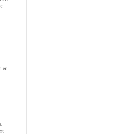
el
n
n en
s,
pot