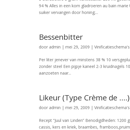
94 % Alles in een kom gladroeren au bain marie t
suiker vervangen door honing;...
Bessenbitter
door
admin
|
mei 29, 2009
|
Vinificatieschema'
Per liter jenever van minstens 38 % 10 versgep
zonder steel Een pijpje kaneel 2-3 kruidnagels 1
aanzoeten naar...
Likeur (Type Crème de ….)
door
admin
|
mei 29, 2009
|
Vinificatieschema'
Recept “Juul van Linden” Benodigdheden: 1200 gr 
cassis, kers en kriek, braambes, framboos,pruim, 