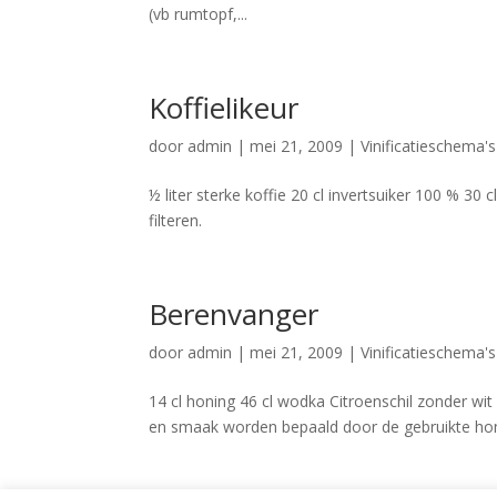
(vb rumtopf,...
Koffielikeur
door
admin
|
mei 21, 2009
|
Vinificatieschema'
½ liter sterke koffie 20 cl invertsuiker 100 % 3
filteren.
Berenvanger
door
admin
|
mei 21, 2009
|
Vinificatieschema'
14 cl honing 46 cl wodka Citroenschil zonder wit
en smaak worden bepaald door de gebruikte hon