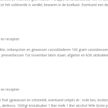
ot het voldoende is verdikt; bewaren in de koelkast. Eventueel een de
s en recepten
lukte, onbespoten en gewassen cassisbladeren 100 gram cassisbesse
0 jeneverbessen Tot november laten staan; afgieten en licht uitdrukke
s en recepten
fruit (gewassen en ontsteeld, eventueel ontpit) vb : rode bes, bosbe
abrikoos. 1000gr kristalsuiker 1 liter melk 1 liter alcohol 96% Grote 