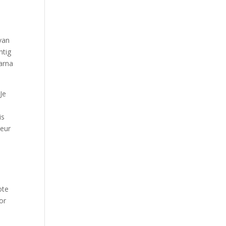
van
htig
aarna
Je
is
keur
ote
or