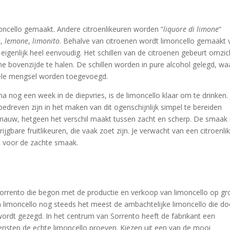
oncello gemaakt. Andere citroenlikeuren worden “
liquore di limone
”
o
,
lemone
,
limonito
. Behalve van citroenen wordt limoncello gemaakt 
s eigenlijk heel eenvoudig. Het schillen van de citroenen gebeurt omzic
ne bovenzijde te halen. De schillen worden in pure alcohol gelegd, w
gele mengsel worden toegevoegd.
na nog een week in de diepvries, is de limoncello klaar om te drinken. 
edreven zijn in het maken van dit ogenschijnlijk simpel te bereiden
r nauw, hetgeen het verschil maakt tussen zacht en scherp. De smaak 
ijgbare fruitlikeuren, die vaak zoet zijn. Je verwacht van een citroenli
gt voor de zachte smaak.
Sorrento die begon met de productie en verkoop van limoncello op gr
 limoncello nog steeds het meest de ambachtelijke limoncello die do
rdt gezegd. In het centrum van Sorrento heeft de fabrikant een
risten de echte limoncello proeven. Kiezen uit een van de mooi