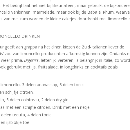
t bedrijf laat het niet bij likeur alleen, maar gebruikt de bijzondere
oncello vanbinnen, marmelade, maar ook bij de Baba al Rhum, waarv
aats van met rum worden de kleine cakejes doordrenkt met limoncello 
IMONCELLO DRINKEN
 geeft aan grappa na het diner, kiezen de Zuid-Italianen liever de
ud is’ zou van limoncello-producenten afkomstig kunnen zijn. Ondanks 
n weer prima.
Digerire
, letterlijk: verteren, is belangrijk in Italië, zo word
 gebruikt met ijs, fruitsalade, in longdrinks en cocktails zoals
 limoncello, 3 delen ananassap, 3 delen tonic
n schijfje citroen.
lo, 5 delen cointreau, 2 delen dry gin
las met een schijfje citroen. Drink met een rietje.
 delen tequila, 4 delen tonic
een ijsblokje toe