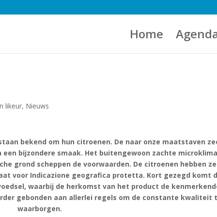
Home
Agend
n likeur
,
Nieuws
 staan bekend om hun citroenen. De naar onze maatstaven ze
en een bijzondere smaak. Het buitengewoon zachte microklima
ische grond scheppen de voorwaarden. De citroenen hebben ze
at voor Indicazione geografica protetta. Kort gezegd komt d
 voedsel, waarbij de herkomst van het product de kenmerkend
der gebonden aan allerlei regels om de constante kwaliteit 
waarborgen.