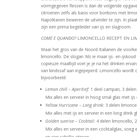
vormgegeven flessen is dan de volgende opgave. He
citroenen zelfs als basis voor bonbons met lim
Napolitanen beweren de uitvinder te zijn. In pl
zijn een prima begeleider van ijs en slagroom.
COME E QUANDO?
LIMONCELLO RECEPT EN L
Waar het gros van de Noord-Italianen de voorkeur
limoncello. De slogan ‘Als ie maar ijs- en ijsko
copieuze maaltijd voel je je na het drinken erva
van kindssaf aan ingepeperd. Limoncello wordt ook
bijvoorbeeld:
Lemon chill – Aperitief:
1 deel campari, 3 delen
Mix alles en serveer in hoog smal glas met ijs e
Yellow Hurricane – Long drink:
3 delen limoncel
Mix alles met ijs en serveer in een long drink g
Golden sunrise – Cocktail:
4 delen limoncello, 2
Mix alles en serveer in een cocktailglas, voeg 
en een schijfje citroen.