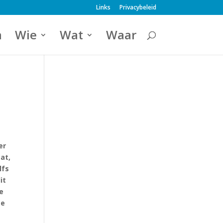
Links
Privacybeleid
a
Wie
Wat
Waar
er
at,
lfs
it
e
te