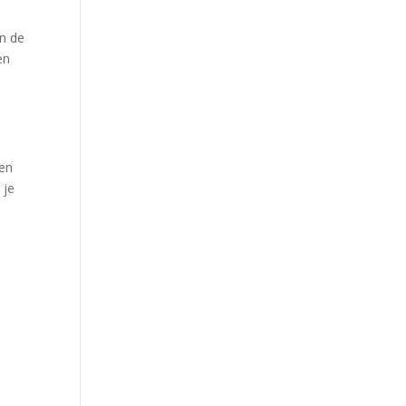
an de
en
een
 je