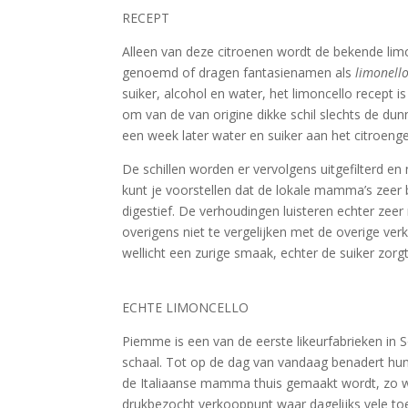
RECEPT
Alleen van deze citroenen wordt de bekende lim
genoemd of dragen fantasienamen als
limonell
suiker, alcohol en water, het limoncello recept i
om van de van origine dikke schil slechts de dun
een week later water en suiker aan het citroen
De schillen worden er vervolgens uitgefilterd en 
kunt je voorstellen dat de lokale mamma’s zeer b
digestief. De verhoudingen luisteren echter zee
overigens niet te vergelijken met de overige verkr
wellicht een zurige smaak, echter de suiker zor
ECHTE LIMONCELLO
Piemme is een van de eerste likeurfabrieken in 
schaal. Tot op de dag van vandaag benadert hun
de Italiaanse mamma thuis gemaakt wordt, zo wo
drukbezocht verkooppunt waar dagelijks vele toe