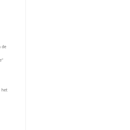
n de
e”
 het