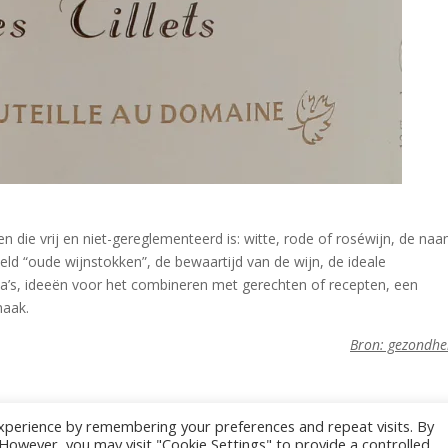
n die vrij en niet-gereglementeerd is: witte, rode of roséwijn, de na
d “oude wijnstokken”, de bewaartijd van de wijn, de ideale
’s, ideeën voor het combineren met gerechten of recepten, een
maak.
Bron: gezondhe
xperience by remembering your preferences and repeat visits. By
. However, you may visit "Cookie Settings" to provide a controlled