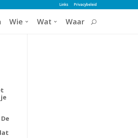
Links
Privacybeleid
a
Wie
Wat
Waar
et
 je
 De
dat