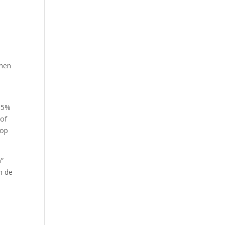
jnen
 85%
 of
 op
n”
n de