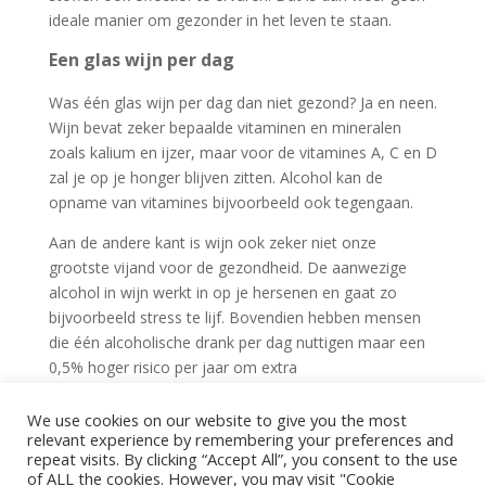
ideale manier om gezonder in het leven te staan.
Een glas wijn per dag
Was één glas wijn per dag dan niet gezond? Ja en neen.
Wijn bevat zeker bepaalde vitaminen en mineralen
zoals kalium en ijzer, maar voor de vitamines A, C en D
zal je op je honger blijven zitten. Alcohol kan de
opname van vitamines bijvoorbeeld ook tegengaan.
Aan de andere kant is wijn ook zeker niet onze
grootste vijand voor de gezondheid. De aanwezige
alcohol in wijn werkt in op je hersenen en gaat zo
bijvoorbeeld stress te lijf. Bovendien hebben mensen
die één alcoholische drank per dag nuttigen maar een
0,5% hoger risico per jaar om extra
gezondheidsproblemen te ontwikkelen dan niet-
drinkers. Opgelet: die risico’s nemen wel degelijk sterk
We use cookies on our website to give you the most
relevant experience by remembering your preferences and
toe naarmate je meer drinkt.
repeat visits. By clicking “Accept All”, you consent to the use
of ALL the cookies. However, you may visit "Cookie
Bron: hln.be