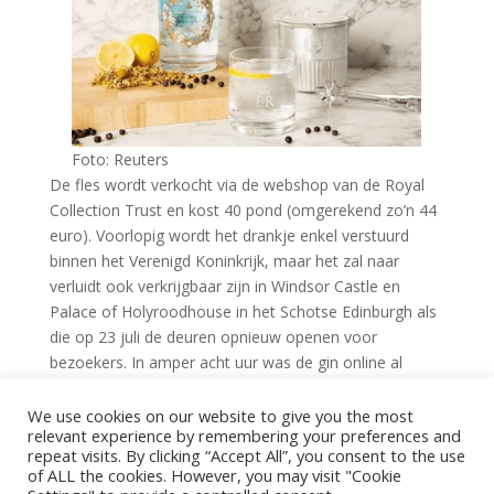
Foto: Reuters
De fles wordt verkocht via de webshop van de Royal
Collection Trust en kost 40 pond (omgerekend zo’n 44
euro). Voorlopig wordt het drankje enkel verstuurd
binnen het Verenigd Koninkrijk, maar het zal naar
verluidt ook verkrijgbaar zijn in Windsor Castle en
Palace of Holyroodhouse in het Schotse Edinburgh als
die op 23 juli de deuren opnieuw openen voor
bezoekers. In amper acht uur was de gin online al
uitverkocht, maar een woordvoerder liet weten dat er
een nieuwe bestelling werd geplaatst en er over enkele
We use cookies on our website to give you the most
relevant experience by remembering your preferences and
weken nieuwe flessen beschikbaar zullen zijn.
repeat visits. By clicking “Accept All”, you consent to the use
of ALL the cookies. However, you may visit "Cookie
Bron: Nieuwsblad.be