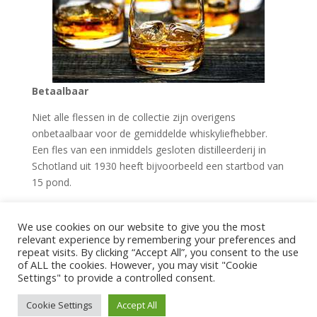
Betaalbaar
Niet alle flessen in de collectie zijn overigens
onbetaalbaar voor de gemiddelde whiskyliefhebber.
Een fles van een inmiddels gesloten distilleerderij in
Schotland uit 1930 heeft bijvoorbeeld een startbod van
15 pond.
De missie van Gooding, die in 2014 overleed, was om
van elke goede whisky-distilleerderij in de wereld een
We use cookies on our website to give you the most
relevant experience by remembering your preferences and
fles te verzamelen.
repeat visits. By clicking “Accept All”, you consent to the use
of ALL the cookies. However, you may visit "Cookie
Bron: msn lifestyle
Settings" to provide a controlled consent.
Cookie Settings
Accept All