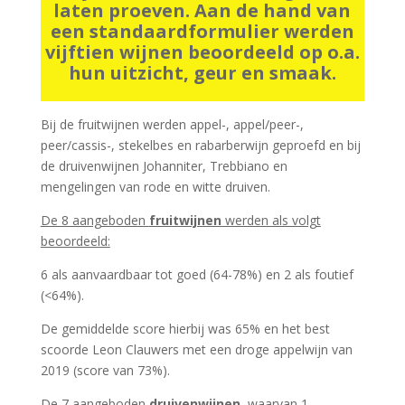
laten proeven. Aan de hand van
een standaardformulier werden
vijftien wijnen beoordeeld op o.a.
hun uitzicht, geur en smaak.
Bij de fruitwijnen werden appel-, appel/peer-,
peer/cassis-, stekelbes en rabarberwijn geproefd en bij
de druivenwijnen Johanniter, Trebbiano en
mengelingen van rode en witte druiven.
De 8 aangeboden
fruitwijnen
werden als volgt
beoordeeld:
6 als aanvaardbaar tot goed (64-78%) en 2 als foutief
(<64%).
De gemiddelde score hierbij was 65% en het best
scoorde Leon Clauwers met een droge appelwijn van
2019 (score van 73%).
De 7 aangeboden
druivenwijnen
, waarvan 1