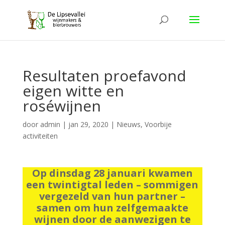
Resultaten proefavond
eigen witte en
roséwijnen
door
admin
|
jan 29, 2020
|
Nieuws
,
Voorbije
activiteiten
Op dinsdag 28 januari kwamen
een twintigtal leden – sommigen
vergezeld van hun partner –
samen om hun zelfgemaakte
wijnen door de aanwezigen te