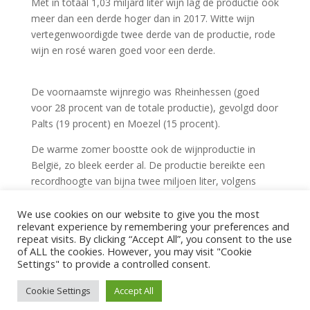
Met in totaal 1,03 miljard liter wijn lag de productie ook
meer dan een derde hoger dan in 2017. Witte wijn
vertegenwoordigde twee derde van de productie, rode
wijn en rosé waren goed voor een derde.
De voornaamste wijnregio was Rheinhessen (goed
voor 28 procent van de totale productie), gevolgd door
Palts (19 procent) en Moezel (15 procent).
De warme zomer boostte ook de wijnproductie in
België, zo bleek eerder al. De productie bereikte een
recordhoogte van bijna twee miljoen liter, volgens
cijfers van de federale overheidsdienst Economie. Het
aantal wijnbouwers en de oppervlakte van de
We use cookies on our website to give you the most
relevant experience by remembering your preferences and
wijngaarden nemen ook jaar na jaar toe.
repeat visits. By clicking “Accept All”, you consent to the use
of ALL the cookies. However, you may visit "Cookie
Bron: Belga
Settings" to provide a controlled consent.
Cookie Settings
Accept All