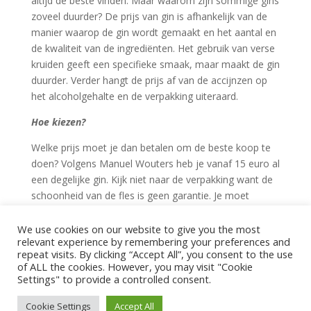
altijd de beste vinden. Maar waarom zijn sommige gins
zoveel duurder? De prijs van gin is afhankelijk van de
manier waarop de gin wordt gemaakt en het aantal en
de kwaliteit van de ingrediënten. Het gebruik van verse
kruiden geeft een specifieke smaak, maar maakt de gin
duurder. Verder hangt de prijs af van de accijnzen op
het alcoholgehalte en de verpakking uiteraard.
Hoe kiezen?
Welke prijs moet je dan betalen om de beste koop te
doen? Volgens Manuel Wouters heb je vanaf 15 euro al
een degelijke gin. Kijk niet naar de verpakking want de
schoonheid van de fles is geen garantie. Je moet
proeven, niet kijken.Ook tonic moet je steeds proeven.
Kies best voor een light tonic zonder suiker, want
We use cookies on our website to give you the most
relevant experience by remembering your preferences and
suiker tast de smaak van gin aan.
repeat visits. By clicking “Accept All”, you consent to the use
of ALL the cookies. However, you may visit "Cookie
Bron: één.be
Settings" to provide a controlled consent.
Cookie Settings
Accept All