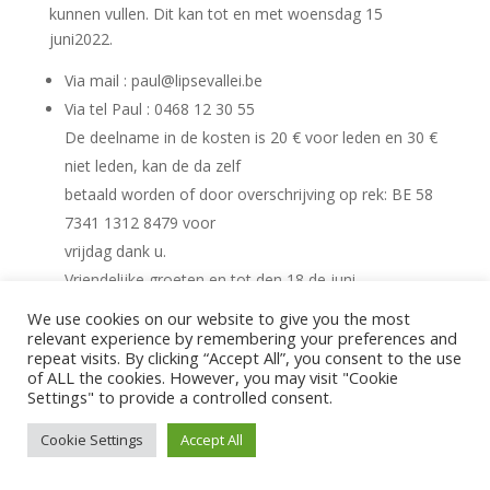
kunnen vullen. Dit kan tot en met woensdag 15
juni2022.
Via mail : paul@lipsevallei.be
Via tel Paul : 0468 12 30 55
De deelname in de kosten is 20 € voor leden en 30 €
niet leden, kan de da zelf
betaald worden of door overschrijving op rek: BE 58
7341 1312 8479 voor
vrijdag dank u.
Vriendelijke groeten en tot den 18 de juni
We use cookies on our website to give you the most
De secretaris Paul Van Diest
relevant experience by remembering your preferences and
repeat visits. By clicking “Accept All”, you consent to the use
of ALL the cookies. However, you may visit "Cookie
Settings" to provide a controlled consent.
Cookie Settings
Accept All