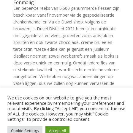
Eenmalig
Een beperkte reeks van 5.500 genummerde flessen zijn
beschikbaar vanaf november via de gespecialiseerde
drankenhandel en via de Duvel shop. Volgens de
brouwerij is Duvel Distilled 2021 heerlijk in combinatie
met gegrilde vis en vlees, groenten zoals artisjok en
spruiten en ook zwarte chocolade, crème brulée en
tarte tatin. “Deze editie kan je gerust een jubileum
distillaat noemen: zowel wat betreft smaak als looks is
deze versie uniek en eenmalig. Omdat iedere fles van
uitstekende kwaliteit is, wordt slecht een kleine volume
aangeboden. We hebben nog wat andere dingen op
vaten liggen, dus we zullen nog kunnen verrassen de
komende jaren”, aldus Cédric Heymans,
verantwoordelijk voor barrel aging en distillaties bij
We use cookies on our website to give you the most
relevant experience by remembering your preferences and
Duvel Moortgat.
repeat visits. By clicking “Accept All”, you consent to the use
of ALL the cookies. However, you may visit "Cookie
Bron: hln.be
Settings" to provide a controlled consent.
Cookie Settings
Accept All