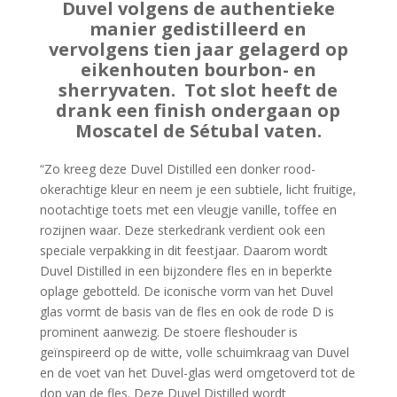
Duvel volgens de authentieke
manier gedistilleerd en
vervolgens tien jaar gelagerd op
eikenhouten bourbon- en
sherryvaten. Tot slot heeft de
drank een finish ondergaan op
Moscatel de Sétubal vaten.
“Zo kreeg deze Duvel Distilled een donker rood-
okerachtige kleur en neem je een subtiele, licht fruitige,
nootachtige toets met een vleugje vanille, toffee en
rozijnen waar. Deze sterkedrank verdient ook een
speciale verpakking in dit feestjaar. Daarom wordt
Duvel Distilled in een bijzondere fles en in beperkte
oplage gebotteld. De iconische vorm van het Duvel
glas vormt de basis van de fles en ook de rode D is
prominent aanwezig. De stoere fleshouder is
geïnspireerd op de witte, volle schuimkraag van Duvel
en de voet van het Duvel-glas werd omgetoverd tot de
dop van de fles. Deze Duvel Distilled wordt