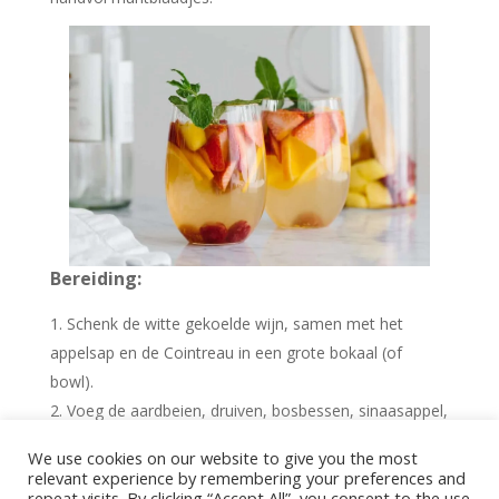
Bereiding:
Schenk de witte gekoelde wijn, samen met het
appelsap en de Cointreau in een grote bokaal (of
bowl).
Voeg de aardbeien, druiven, bosbessen, sinaasappel,
citroen en de muntblaadjes toe.
We use cookies on our website to give you the most
Koel bewaren in de koelkast en ijskoud serveren.
relevant experience by remembering your preferences and
repeat visits. By clicking “Accept All”, you consent to the use