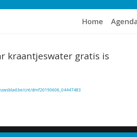
Home
Agend
 kraantjeswater gratis is
ieuwsblad.be/cnt/dmf20190606_04447483