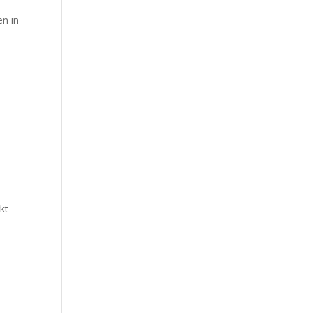
en in
kt
.