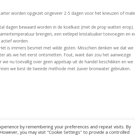
starter worden opgezet ongeveer 2-5 dagen voor het kneuzen of mal
ftal dagen bewaard worden in de koelkast (met de prop watten erop).
mertemperatuur brengen, een eetlepel kristalsuiker toevoegen en e
 actief worden.
Het is immers besmet met wilde gisten. Misschien denken we dat we
rter als we het eerst ontsmetten. Fout, want dan zou het aanwezige
er we nu toevallig over geen appelsap uit de handel beschikken en we
 kunnen we best de tweede methode met zuiver bronwater gebruiken.
xperience by remembering your preferences and repeat visits. By
. However, you may visit "Cookie Settings" to provide a controlled