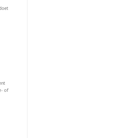
 doet
n
ent
e- of