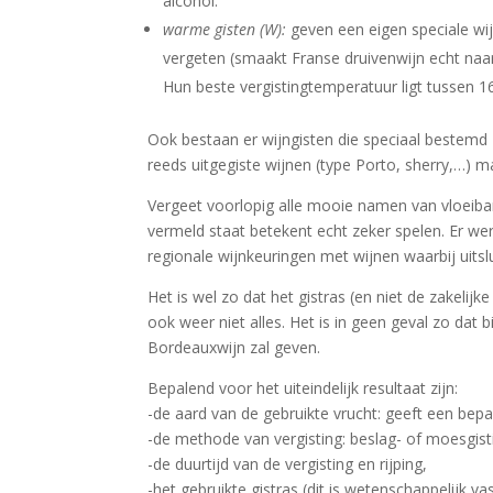
alcohol.
warme gisten (W):
geven een eigen speciale wi
vergeten (smaakt Franse druivenwijn echt naar
Hun beste vergistingtemperatuur ligt tussen 1
Ook bestaan er wijngisten die speciaal bestemd 
reeds uitgegiste wijnen (type Porto, sherry,…) m
Vergeet voorlopig alle mooie namen van vloeib
vermeld staat betekent echt zeker spelen. Er wer
regionale wijnkeuringen met wijnen waarbij uitslu
Het is wel zo dat het gistras (en niet de zakelij
ook weer niet alles. Het is in geen geval zo dat
Bordeauxwijn zal geven.
Bepalend voor het uiteindelijk resultaat zijn:
-de aard van de gebruikte vrucht: geeft een be
-de methode van vergisting: beslag- of moesgist
-de duurtijd van de vergisting en rijping,
-het gebruikte gistras (dit is wetenschappelijk va