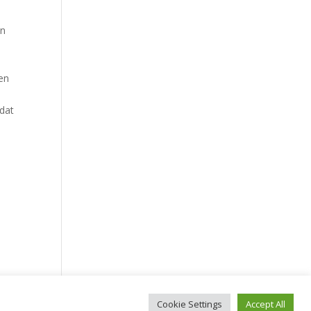
en
en
 dat
Cookie Settings
Accept All