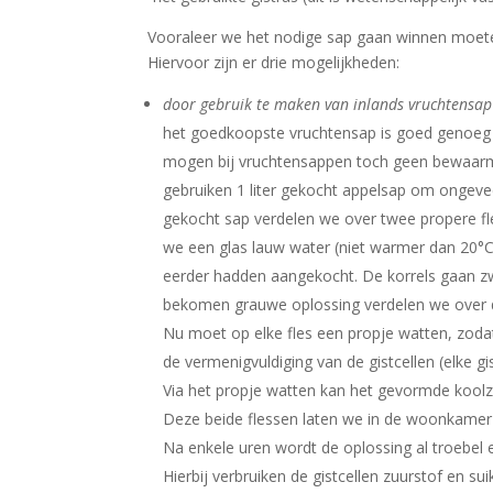
Vooraleer we het nodige sap gaan winnen moeten
Hiervoor zijn er drie mogelijkheden:
door gebruik te maken van inlands vruchtensap 
het goedkoopste vruchtensap is goed genoeg e
mogen bij vruchtensappen toch geen bewaarm
gebruiken 1 liter gekocht appelsap om ongeveer 
gekocht sap verdelen we over twee propere fle
we een glas lauw water (niet warmer dan 20°C.
eerder hadden aangekocht. De korrels gaan zwe
bekomen grauwe oplossing verdelen we over de
Nu moet op elke fles een propje watten, zodat 
de vermenigvuldiging van de gistcellen (elke g
Via het propje watten kan het gevormde koolz
Deze beide flessen laten we in de woonkamer
Na enkele uren wordt de oplossing al troebel 
Hierbij verbruiken de gistcellen zuurstof en s