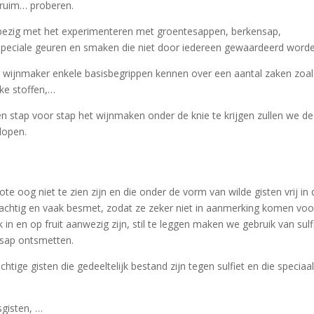
pruim… proberen.
et bezig met het experimenteren met groentesappen, berkensap,
speciale geuren en smaken die niet door iedereen gewaardeerd worde
ke wijnmaker enkele basisbegrippen kennen over een aantal zaken zoal
jke stoffen,…
en stap voor stap het wijnmaken onder de knie te krijgen zullen we d
lopen.
ote oog niet te zien zijn en die onder de vorm van wilde gisten vrij in 
rachtig en vaak besmet, zodat ze zeker niet in aanmerking komen voo
 in en op fruit aanwezig zijn, stil te leggen maken we gebruik van sulfi
 sap ontsmetten.
chtige gisten die gedeeltelijk bestand zijn tegen sulfiet en die speciaa
sgisten, …