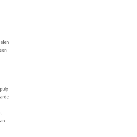
oelen
 een
 pulp
harde
et
kan