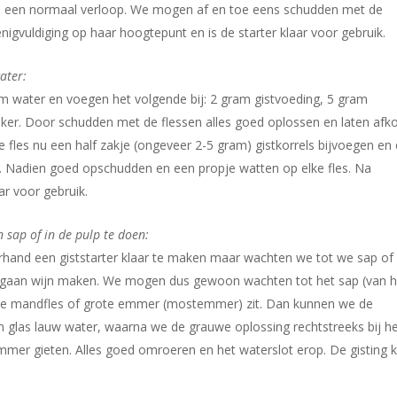
s een normaal verloop. We mogen af en toe eens schudden met de
nigvuldiging op haar hoogtepunt en is de starter klaar voor gebruik.
ater:
arm water en voegen het volgende bij: 2 gram gistvoeding, 5 gram
suiker. Door schudden met de flessen alles goed oplossen en laten afk
e fles nu een half zakje (ongeveer 2-5 gram) gistkorrels bijvoegen en
. Nadien goed opschudden en een propje watten op elke fles. Na
ar voor gebruik.
n sap of in de pulp te doen:
rhand een giststarter klaar te maken maar wachten we tot we sap of
gaan wijn maken. We mogen dus gewoon wachten tot het sap (van 
n de mandfles of grote emmer (mostemmer) zit. Dan kunnen we de
en glas lauw water, waarna we de grauwe oplossing rechtstreeks bij h
emmer gieten. Alles goed omroeren en het waterslot erop. De gisting 