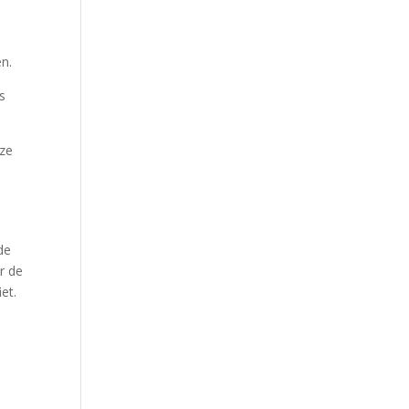
n.
s
eze
de
r de
et.
l