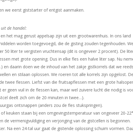
 we eerst giststarter of entgist aanmaken.
uit de handel:
n het mag gerust appelsap zijn uit een grootwarenhuis. In ons land
iddelen worden toegevoegd, die de gisting zouden tegenhouden. W
50 liter te vergisten vruchtensap (dit is ongeveer 2 procent). De lite
ssen met grote opening. Dus in elke fles een halve liter sap. Nu ne
) en daarin doen we de inhoud van het zakje gistkorrels dat we reed
llen en stilaan oplossen. We roeren tot alle korrels zijn opgelost. D
 twee flessen. Liefst van die fruitsapflessen met een grote halsopen
er geen vuil in de flessen kan, maar wel zuivere lucht die nodig is vo
istcel deelt zich om de 20 minuten in twee…).
uurgas ontsnappen (anders zou de fles stukspringen).
 of keuken staan bij een omgevingstemperatuur van ongeveer 20-22°
en de vermenigvuldiging en verjonging van de gistcellen is begonnen.
uiker. Na een 24-tal uur gaat de gistende oplossing schuim vormen. Da