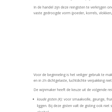
In de handel zijn deze reingisten te verkrijgen o
vaste gedroogde vorm (poeder, korrels, vlokken
Voor de beginneling is het veiliger gebruik te ma
en in z’n dichtgelaste, luchtdichte verpakking n
De wijnmaker heeft de keuze uit de volgende rei
koude gisten
(K):
voor smaakvolle, geurige, fru
liggen. Bij deze gisten valt de gisting ook niet