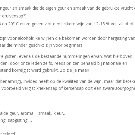
jngeur en smaak die de eigen geur en smaak van de gebruikte vrucht
 druivensap?).
6 en 20° C en ze geven vlot een lekkere wijn van 12-13 % vol
.
alcohol
zijn voor alcoholrijke wijnen die bekomen worden door hergisting va
aar die minder geschikt zijn voor beginners.
are gisten, evenals de bestaande nummeringen ervan. Wat hierboven
den, door onze leden zelfs, reeds prijzen behaald bij nationale en
itend korrelgist werd gebruikt. Zo zie je maar!
ke benaming), invloed heeft op de kwaliteit van de wijn, maar dat betek
 bijvoorbeeld vergist kriekensap of kersensap ooit een zwareBourgogn
paalde geur, aroma, smaak, kleur,…
ing, sapgisting,…
stgelegd).