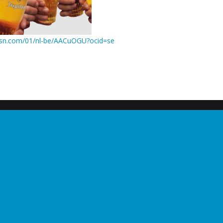
msn.com/01/nl-be/AACuOGU?ocid=se