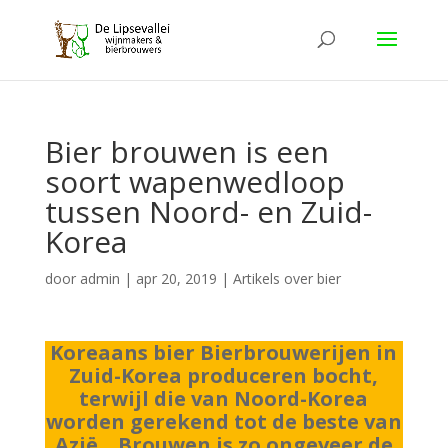
Bier brouwen is een
soort wapenwedloop
tussen Noord- en Zuid-
Korea
door
admin
|
apr 20, 2019
|
Artikels over bier
Koreaans bier Bierbrouwerijen in
Zuid-Korea produceren bocht,
terwijl die van Noord-Korea
worden gerekend tot de beste van
Azië. „Brouwen is zo ongeveer de