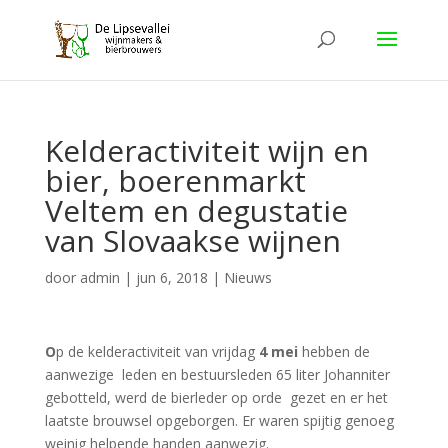
Kelderactiviteit wijn en
bier, boerenmarkt
Veltem en degustatie
van Slovaakse wijnen
door
admin
|
jun 6, 2018
|
Nieuws
O
p de kelderactiviteit van vrijdag
4 mei
hebben de
aanwezige leden en bestuursleden 65 liter Johanniter
gebotteld, werd de bierleder op orde gezet en er het
laatste brouwsel opgeborgen. Er waren spijtig genoeg
weinig helpende handen aanwezig.