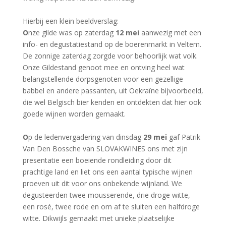
Hierbij een klein beeldverslag:
O
nze gilde was op zaterdag
12 mei
aanwezig met een
info- en degustatiestand op de boerenmarkt in Veltem.
De zonnige zaterdag zorgde voor behoorlijk wat volk.
Onze Gildestand genoot mee en ontving heel wat
belangstellende dorpsgenoten voor een gezellige
babbel en andere passanten, uit Oekraïne bijvoorbeeld,
die wel Belgisch bier kenden en ontdekten dat hier ook
goede wijnen worden gemaakt.
O
p de ledenvergadering van dinsdag
29 mei
gaf Patrik
Van Den Bossche van SLOVAKWINES ons met zijn
presentatie een boeiende rondleiding door dit
prachtige land en liet ons een aantal typische wijnen
proeven uit dit voor ons onbekende wijnland. We
degusteerden twee mousserende, drie droge witte,
een rosé, twee rode en om af te sluiten een halfdroge
witte. Dikwijls gemaakt met unieke plaatselijke