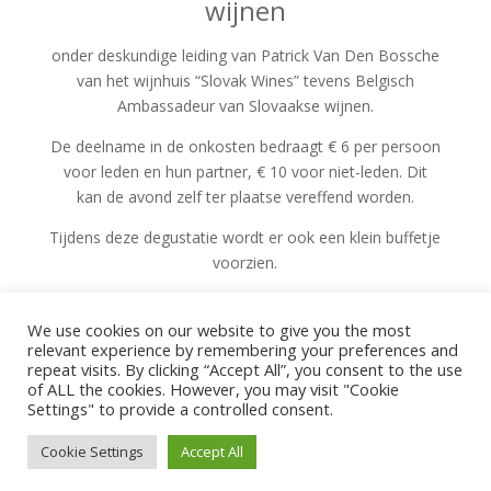
wijnen
onder deskundige leiding van Patrick Van Den Bossche
van het wijnhuis “Slovak Wines” tevens Belgisch
Ambassadeur van Slovaakse wijnen.
De deelname in de onkosten bedraagt € 6 per persoon
voor leden en hun partner, € 10 voor niet-leden. Dit
kan de avond zelf ter plaatse vereffend worden.
Tijdens deze degustatie wordt er ook een klein buffetje
voorzien.
Om organisatorische redenen is inschrijven
noodzakelijk. Dit kan tot 26 mei via 016/22.66.42
We use cookies on our website to give you the most
relevant experience by remembering your preferences and
(Paul), of
paul@lipsevallei.be
repeat visits. By clicking “Accept All”, you consent to the use
of ALL the cookies. However, you may visit "Cookie
Vriendelijke groeten van het bestuur en graag tot dan.
Settings" to provide a controlled consent.
Cookie Settings
Accept All