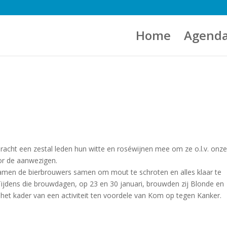
Home
Agend
racht een zestal leden hun witte en roséwijnen mee om ze o.l.v. onz
or de aanwezigen.
kwamen de bierbrouwers samen om mout te schroten en alles klaar te
ijdens die brouwdagen, op 23 en 30 januari, brouwden zij Blonde en
het kader van een activiteit ten voordele van Kom op tegen Kanker.