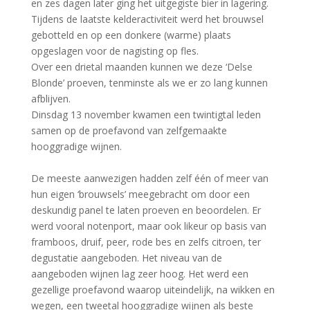
en zes dagen later ging het uitgegiste bier in lagering.
Tijdens de laatste kelderactiviteit werd het brouwsel
gebotteld en op een donkere (warme) plaats
opgeslagen voor de nagisting op fles.
Over een drietal maanden kunnen we deze ‘Delse
Blonde’ proeven, tenminste als we er zo lang kunnen
afblijven.
Dinsdag 13 november kwamen een twintigtal leden
samen op de proefavond van zelfgemaakte
hooggradige wijnen.
De meeste aanwezigen hadden zelf één of meer van
hun eigen ‘brouwsels’ meegebracht om door een
deskundig panel te laten proeven en beoordelen. Er
werd vooral notenport, maar ook likeur op basis van
framboos, druif, peer, rode bes en zelfs citroen, ter
degustatie aangeboden. Het niveau van de
aangeboden wijnen lag zeer hoog. Het werd een
gezellige proefavond waarop uiteindelijk, na wikken en
wegen, een tweetal hooggradige wijnen als beste