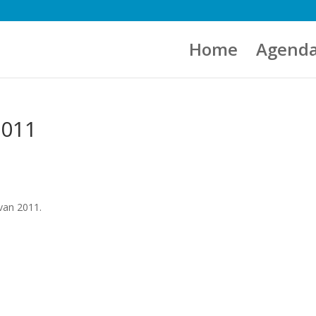
Home
Agend
2011
van 2011.