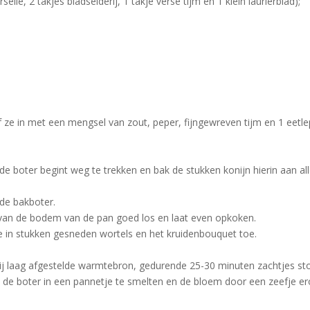
elie, 2 takjes bladselderij, 1 takje verse tijm en 1 klein laurierblad);
ze in met een mengsel van zout, peper, fijngewreven tijm en 1 eetle
.
e boter begint weg te trekken en bak de stukken konijn hierin aan al
 de bakboter.
s van de bodem van de pan goed los en laat even opkoken.
e in stukken gesneden wortels en het kruidenbouquet toe.
vrij laag afgestelde warmtebron, gedurende 25-30 minuten zachtjes st
 de boter in een pannetje te smelten en de bloem door een zeefje er