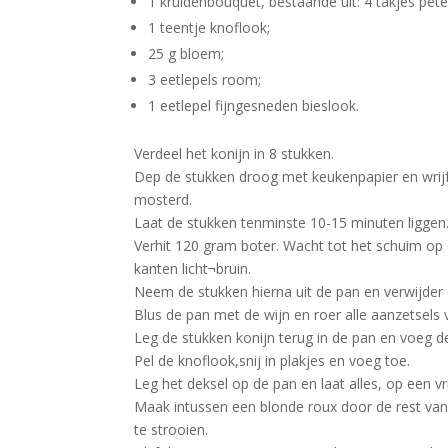
1 kruidenbouquet, bestaande uit: 4 takjes peters
1 teentje knoflook;
25 g bloem;
3 eetlepels room;
1 eetlepel fijngesneden bieslook.
Verdeel het konijn in 8 stukken.
Dep de stukken droog met keukenpapier en wrijf 
mosterd.
Laat de stukken tenminste 10-15 minuten liggen
Verhit 120 gram boter. Wacht tot het schuim op d
kanten licht¬bruin.
Neem de stukken hierna uit de pan en verwijder
Blus de pan met de wijn en roer alle aanzetsel
Leg de stukken konijn terug in de pan en voeg d
Pel de knoflook,snij in plakjes en voeg toe.
Leg het deksel op de pan en laat alles, op een 
Maak intussen een blonde roux door de rest van
te strooien.