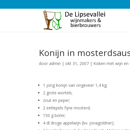
Konijn in mosterdsau
door
admin
|
okt 31, 2007
|
Koken met wijn en 
1 jong konijn van ongeveer 1,4 kg;
2 grote wortels;
zout en peper;
2 eetlepels fijne mosterd;
150 g boter;
4 dl droge appelwijn (bv. jonagoldner);