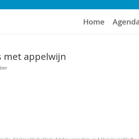
Home
Agend
s met appelwijn
bier